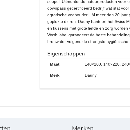
soepel. Uitmuntende natuurproducten voor e
downpass gecertificeerd bedrijf wat stat voo
agrarische veehouderij. Al meer dan 20 jaar 
geplukte dieren. Dauny hanteert het Swiss 
en kussens met grote liefde en zorg worden 
Wash label garandeert de beste behandeling
bronwater volgens de strengste hygiënische
Eigenschappen
Maat
140×200, 140×220, 240
Merk
Dauny
cten
Merken