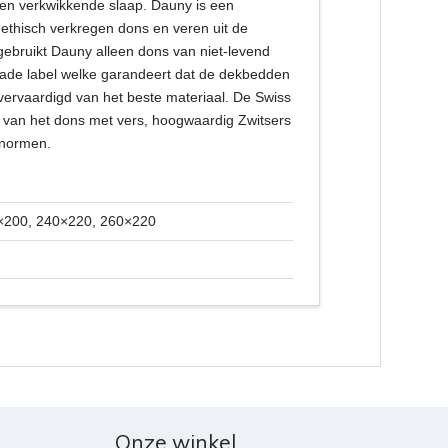
en verkwikkende slaap. Dauny is een
r ethisch verkregen dons en veren uit de
gebruikt Dauny alleen dons van niet-levend
Made label welke garandeert dat de dekbedden
vervaardigd van het beste materiaal. De Swiss
 van het dons met vers, hoogwaardig Zwitsers
 normen.
×200, 240×220, 260×220
Onze winkel