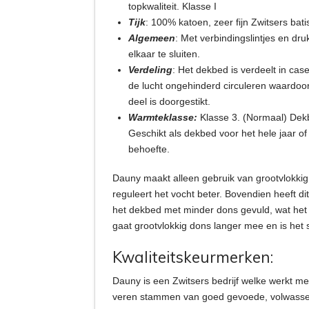
topkwaliteit. Klasse I
Tijk
: 100% katoen, zeer fijn Zwitsers bat
Algemeen
: Met verbindingslintjes en d
elkaar te sluiten.
Verdeling
: Het dekbed is verdeelt in ca
de lucht ongehinderd circuleren waardoor
deel is doorgestikt.
Warmteklasse:
Klasse 3. (Normaal) De
Geschikt als dekbed voor het hele jaar 
behoefte.
Dauny maakt alleen gebruik van grootvlokkig 
reguleert het vocht beter. Bovendien heeft d
het dekbed met minder dons gevuld, wat het 
gaat grootvlokkig dons langer mee en is het s
Kwaliteitskeurmerken:
Dauny is een Zwitsers bedrijf welke werkt me
veren stammen van goed gevoede, volwassen 