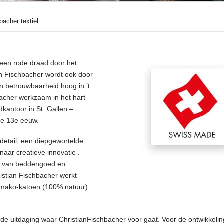
bacher textiel
s een rode draad door het
n Fischbacher wordt ook door
en betrouwbaarheid hoog in ’t
bacher werkzaam in het hart
fdkantoor in St. Gallen –
 de 13e eeuw.
etail, een diepgewortelde
naar creatieve innovatie .
ied van beddengoed en
ristian Fischbacher werkt
he mako-katoen (100% natuur)
de uitdaging waar ChristianFischbacher voor gaat. Voor de ontwikkeli