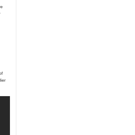
ve
r
of
ier