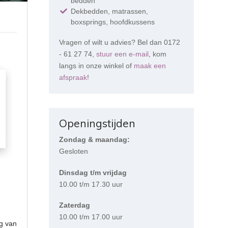
bedden
Dekbedden, matrassen,
boxsprings, hoofdkussens
Vragen of wilt u advies? Bel dan 0172
- 61 27 74,
stuur een e-mail
, kom
langs in onze winkel of
maak een
afspraak
!
Openingstijden
Zondag & maandag:
Gesloten
Dinsdag t/m vrijdag
10.00 t/m 17.30 uur
Zaterdag
10.00 t/m 17.00 uur
ng van