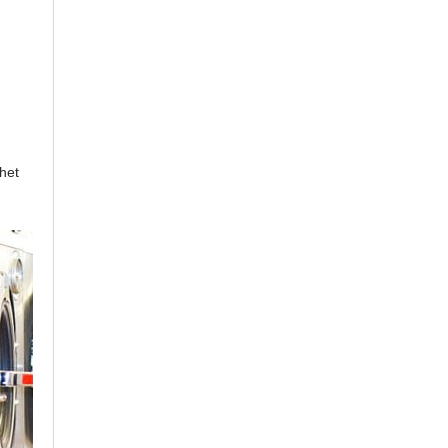
d
 het