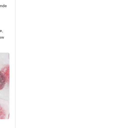
ende
e,
 uw