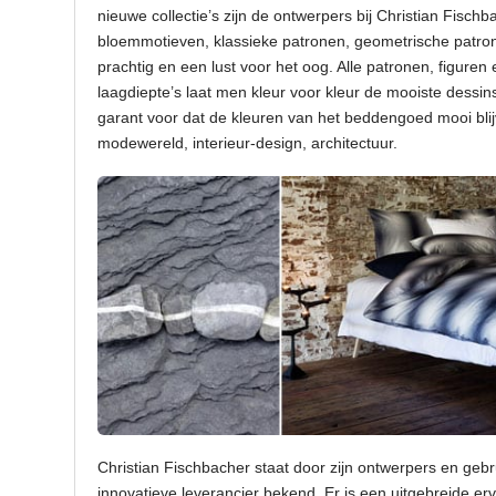
nieuwe collectie’s zijn de ontwerpers bij Christian Fisch
bloemmotieven, klassieke patronen, geometrische patro
prachtig en een lust voor het oog. Alle patronen, figure
laagdiepte’s laat men kleur voor kleur de mooiste dessin
garant voor dat de kleuren van het beddengoed mooi blijv
modewereld, interieur-design, architectuur.
Christian Fischbacher staat door zijn ontwerpers en gebr
innovatieve leverancier bekend. Er is een uitgebreide 