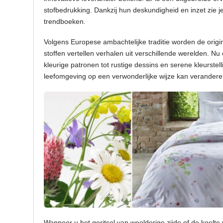
stofbedrukking. Dankzij hun deskundigheid en inzet zie 
trendboeken.
Volgens Europese ambachtelijke traditie worden de orig
stoffen vertellen verhalen uit verschillende werelden. Nu
kleurige patronen tot rustige dessins en serene kleurste
leefomgeving op een verwonderlijke wijze kan verandere
Wanneer u het geritsel van weelderige zijde of de koelte 