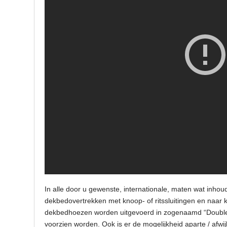
In alle door u gewenste, internationale, maten wat inho
dekbedovertrekken met knoop- of ritssluitingen en naar k
dekbedhoezen worden uitgevoerd in zogenaamd “Double F
voorzien worden. Ook is er de mogelijkheid aparte / afw