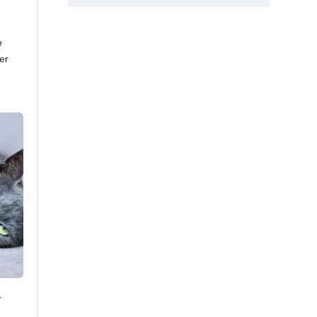
e
er
r