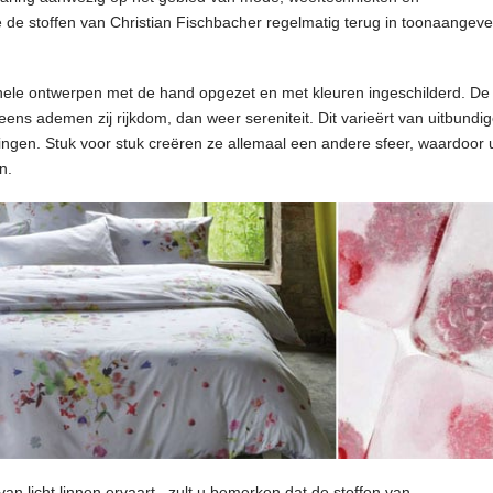
je de stoffen van Christian Fischbacher regelmatig terug in toonaangev
inele ontwerpen met de hand opgezet en met kleuren ingeschilderd. De
 eens ademen zij rijkdom, dan weer sereniteit. Dit varieërt van uitbundig
llingen. Stuk voor stuk creëren ze allemaal een andere sfeer, waardoor
n.
van licht linnen ervaart , zult u bemerken dat de stoffen van