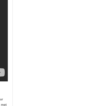
ur
t met