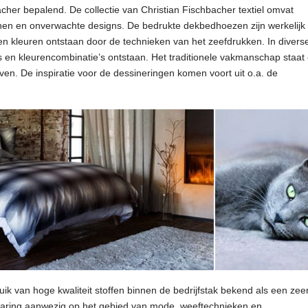
bacher bepalend. De collectie van Christian Fischbacher textiel omvat
nen en onverwachte designs. De bedrukte dekbedhoezen zijn werkelijk
n en kleuren ontstaan door de technieken van het zeefdrukken. In divers
s en kleurencombinatie’s ontstaan. Het traditionele vakmanschap staat 
en. De inspiratie voor de dessineringen komen voort uit o.a. de
uik van hoge kwaliteit stoffen binnen de bedrijfstak bekend als een zee
ervaring aanwezig op het gebied van mode, weeftechnieken en