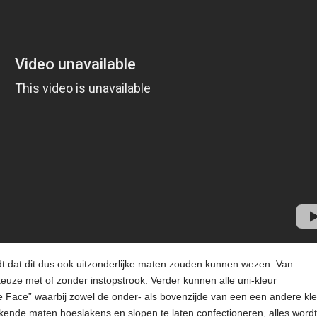
udt dat dit dus ook uitzonderlijke maten zouden kunnen wezen. Van
euze met of zonder instopstrook. Verder kunnen alle uni-kleur
ace” waarbij zowel de onder- als bovenzijde van een een andere kle
ijkende maten hoeslakens en slopen te laten confectioneren, alles word