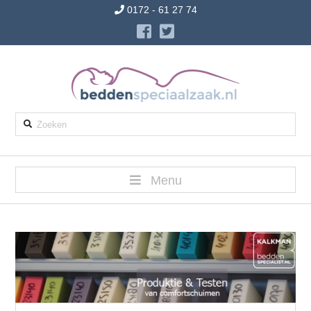
0172 - 61 27 74
Zoeken
Menu