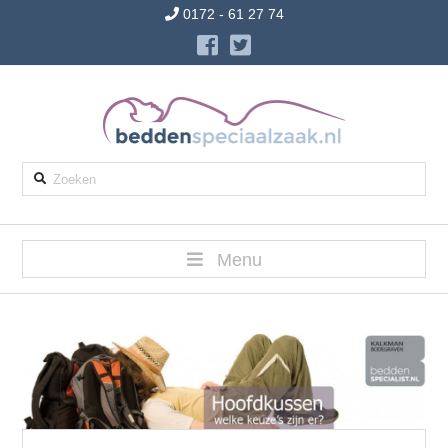
0172 - 61 27 74
Zoeken
Menu