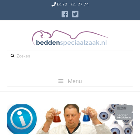
0172 - 61 27 74
Zoeken
Menu