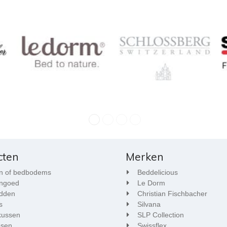
1
2
3
4
cten
Merken
n of bedbodems
Beddelicious
ngoed
Le Dorm
dden
Christian Fischbacher
s
Silvana
kussen
SLP Collection
ssen
Swissflex