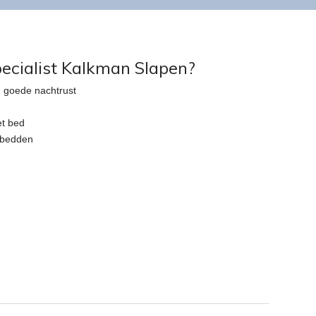
cialist Kalkman Slapen?
 goede nachtrust
et bed
n bedden