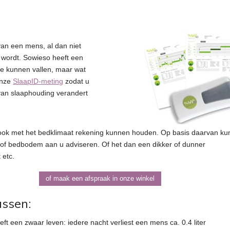
van een mens, al dan niet
 wordt. Sowieso heeft een
te kunnen vallen, maar wat
onze
SlaapID-meting
zodat u
van slaaphouding verandert
ook met het bedklimaat rekening kunnen houden. Op basis daarvan k
/of bedbodem aan u adviseren. Of het dan een dikker of dunner
 etc.
of maak een afspraak in onze winkel
ussen:
t een zwaar leven: iedere nacht verliest een mens ca. 0.4 liter