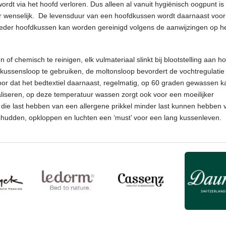
rdt via het hoofd verloren. Dus alleen al vanuit hygiënisch oogpunt is
ar wenselijk. De levensduur van een hoofdkussen wordt daarnaast voo
eder hoofdkussen kan worden gereinigd volgens de aanwijzingen op h
f chemisch te reinigen, elk vulmateriaal slinkt bij blootstelling aan h
kussensloop te gebruiken, de moltonsloop bevordert de vochtregulatie
voor dat het bedtextiel daarnaast, regelmatig, op 60 graden gewassen k
iseren, op deze temperatuur wassen zorgt ook voor een moeilijker
die last hebben van een allergene prikkel minder last kunnen hebben 
pschudden, opkloppen en luchten een ‘must’ voor een lang kussenleven.