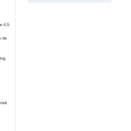
e 4,5
k de
ing.
 nek