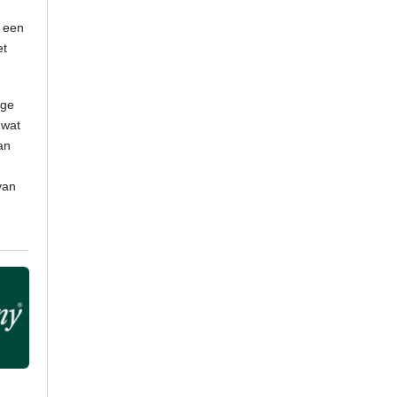
r een
et
oge
 wat
an
van