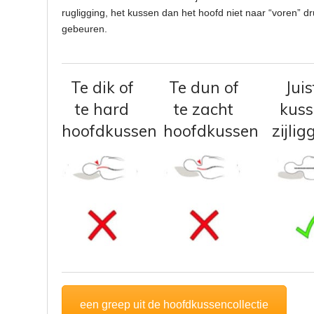
rugligging, het kussen dan het hoofd niet naar “voren” dr
gebeuren.
Te dik of
Te dun of
Juis
te hard
te zacht
kus
hoofdkussen
hoofdkussen
zijlig
een greep uit de hoofdkussencollectie