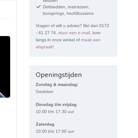
bedden
Dekbedden, matrassen,
boxsprings, hoofdkussens
Vragen of wilt u advies? Bel dan 0172
- 61 27 74,
stuur een e-mail
, kom
langs in onze winkel of
maak een
afspraak
!
Openingstijden
Zondag & maandag:
Gesloten
Dinsdag t/m vrijdag
10.00 t/m 17.30 uur
Zaterdag
10.00 t/m 17.00 uur