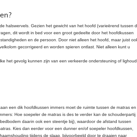
oen?
de halswervels. Gezien het gewicht van het hoofd (varieërend tussen d
dragen, dit wordt in bed voor een groot gedeelte door het hoofdkussen
andigheden en de persoon. Door niet alleen het hoofd, maar juist oo
elkolom gecorrigeerd en worden spieren ontlast. Niet alleen kunt u
elke het gevolg kunnen zijn van een verkeerde ondersteuning of lighoud
t aan een dik hoofdkussen immers moet de ruimte tussen de matras en
mmers: Hoe soepeler de matras is des te verder kan de schouderpartij
bedbodem daarin ook een steentje bij), waardoor de afstand tussen
 matras. Kies dan eerder voor een dunner en/of soepeler hoofdkussen,
chaamshouding tijdens de slaap, bijvoorbeeld door te draaien naar