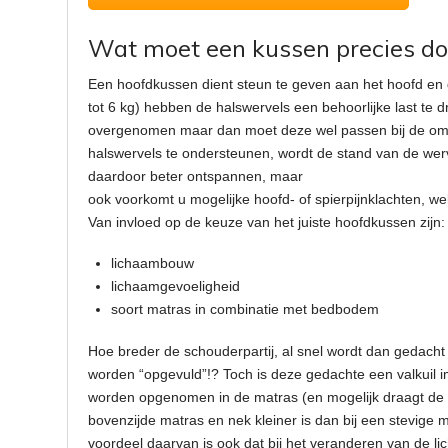
Wat moet een kussen precies d
Een hoofdkussen dient steun te geven aan het hoofd en 
tot 6 kg) hebben de halswervels een behoorlijke last te 
overgenomen maar dan moet deze wel passen bij de omst
halswervels te ondersteunen, wordt de stand van de werv
daardoor beter ontspannen, maar
ook voorkomt u mogelijke hoofd- of spierpijnklachten, w
Van invloed op de keuze van het juiste hoofdkussen zijn:
lichaambouw
lichaamgevoeligheid
soort matras in combinatie met bedbodem
Hoe breder de schouderpartij, al snel wordt dan gedach
worden “opgevuld”!? Toch is deze gedachte een valkuil i
worden opgenomen in de matras (en mogelijk draagt de 
bovenzijde matras en nek kleiner is dan bij een stevige
voordeel daarvan is ook dat bij het veranderen van de li