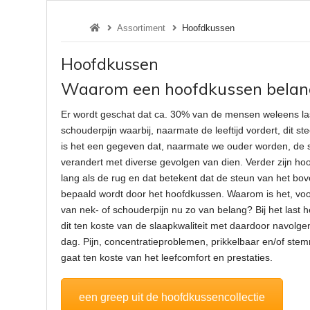
Assortiment
Hoofdkussen
Hoofdkussen
Waarom een hoofdkussen belangr
Er wordt geschat dat ca. 30% van de mensen weleens las
schouderpijn waarbij, naarmate de leeftijd vordert, dit 
is het een gegeven dat, naarmate we ouder worden, de s
verandert met diverse gevolgen van dien. Verder zijn ho
lang als de rug en dat betekent dat de steun van het bo
bepaald wordt door het hoofdkussen. Waarom is het, vo
van nek- of schouderpijn nu zo van belang? Bij het last
dit ten koste van de slaapkwaliteit met daardoor navolg
dag. Pijn, concentratieproblemen, prikkelbaar en/of stem
gaat ten koste van het leefcomfort en prestaties.
een greep uit de hoofdkussencollectie