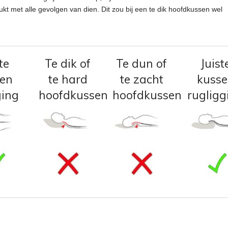
ukt met alle gevolgen van dien. Dit zou bij een te dik hoofdkussen wel
te
Te dik of
Te dun of
Juist
sen
te hard
te zacht
kuss
ging
hoofdkussen
hoofdkussen
rugligg