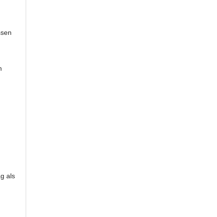
ssen
n
.
g als