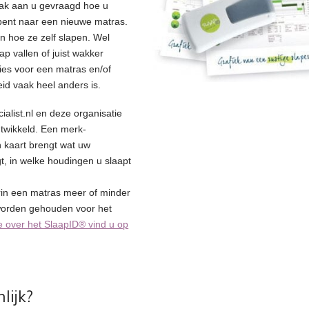
aak aan u gevraagd hoe u
bent naar een nieuwe matras.
en hoe ze zelf slapen. Wel
p vallen of juist wakker
vies voor een matras en/of
eid vaak heel anders is.
alist.nl en deze organisatie
twikkeld. Een merk-
n kaart brengt wat uw
t, in welke houdingen u slaapt
in een matras meer of minder
 worden gehouden voor het
e over het SlaapID® vind u op
lijk?