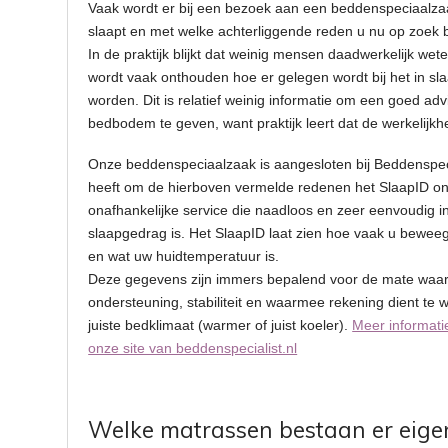
Vaak wordt er bij een bezoek aan een beddenspeciaalz
slaapt en met welke achterliggende reden u nu op zoek 
In de praktijk blijkt dat weinig mensen daadwerkelijk wet
wordt vaak onthouden hoe er gelegen wordt bij het in slaa
worden. Dit is relatief weinig informatie om een goed ad
bedbodem te geven, want praktijk leert dat de werkelijkh
Onze beddenspeciaalzaak is aangesloten bij Beddenspeci
heeft om de hierboven vermelde redenen het SlaapID on
onafhankelijke service die naadloos en zeer eenvoudig i
slaapgedrag is. Het SlaapID laat zien hoe vaak u beweeg
en wat uw huidtemperatuur is.
Deze gegevens zijn immers bepalend voor de mate waar
ondersteuning, stabiliteit en waarmee rekening dient te
juiste bedklimaat (warmer of juist koeler).
Meer informati
onze site van beddenspecialist.nl
Welke matrassen bestaan er eigen