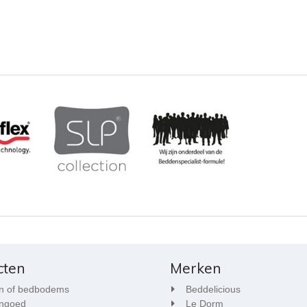
cten
Merken
n of bedbodems
Beddelicious
ngoed
Le Dorm