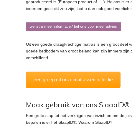
geproduceerd is (Europees product of…..). Helaas is er 
iedereen geschikt zou zijn, laat u dan ook goed voorlicht
wenst u meer informatie? bel ons voor meer advies
Uit een goede draagkrachtige matras is een groot deel va
goede bedbodem van groot belang kan zijn immers zijn
verschillend.
een greep uit onze matrassencollectie
Maak gebruik van ons SlaapID®
Een grote stap tot het verkrijgen van inzichten om de jui
bepalen is er het SlaapID®. Waarom SlaapID?