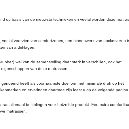
md op basis van de nieuwste technieken en veelal worden deze matra
, veelal voorzien van comfortzones, een binnenwerk van pocketveren i
ten van afdeklagen.
rubber) wel kan de samenstelling daar sterk in verschillen, ook het
ke eigenschappen van deze matrassen.
 genoemd heeft als voornaamste doel om met minimale druk op het
e kenmerken en ervaringen daarmee zijn leest u op de volgende pagina
ras allemaal betitelingen voor hetzelfde produkt. Een extra comfortlaa
uwe matrassen.