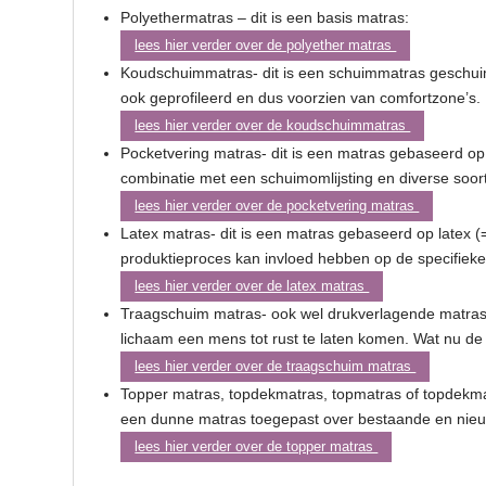
Polyethermatras – dit is een basis matras:
lees hier verder over de polyether matras
Koudschuimmatras- dit is een schuimmatras geschui
ook geprofileerd en dus voorzien van comfortzone’s.
lees hier verder over de koudschuimmatras
Pocketvering matras- dit is een matras gebaseerd op
combinatie met een schuimomlijsting en diverse soor
lees hier verder over de pocketvering matras
Latex matras- dit is een matras gebaseerd op latex (=
produktieproces kan invloed hebben op de specifie
lees hier verder over de latex matras
Traagschuim matras- ook wel drukverlagende matras
lichaam een mens tot rust te laten komen. Wat nu d
lees hier verder over de traagschuim matras
Topper matras, topdekmatras, topmatras of topdekmat
een dunne matras toegepast over bestaande en nie
lees hier verder over de topper matras