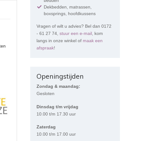
bedden
Dekbedden, matrassen,
boxsprings, hoofdkussens
Vragen of wilt u advies? Bel dan 0172
- 61 27 74,
stuur een e-mail
, kom
langs in onze winkel of
maak een
ten
afspraak
!
Openingstijden
Zondag & maandag:
Gesloten
Dinsdag t/m vrijdag
10.00 t/m 17.30 uur
Zaterdag
10.00 t/m 17.00 uur