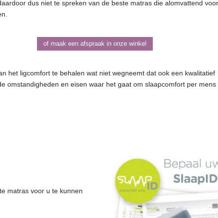
daardoor dus niet te spreken van de beste matras die alomvattend voo
en.
of maak een afspraak in onze winkel
n het ligcomfort te behalen wat niet wegneemt dat ook een kwalitatief
 de omstandigheden en eisen waar het gaat om slaapcomfort per mens
ste matras voor u te kunnen