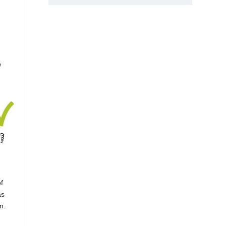
/
f
as
n.