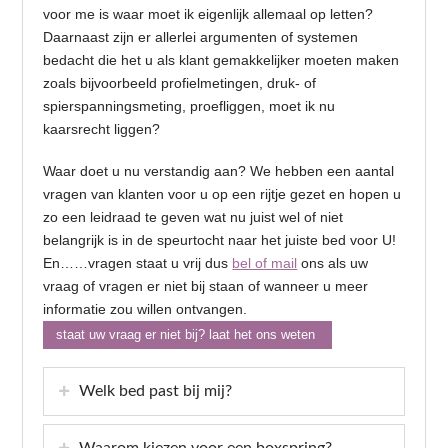
voor me is waar moet ik eigenlijk allemaal op letten?
Daarnaast zijn er allerlei argumenten of systemen
bedacht die het u als klant gemakkelijker moeten maken
zoals bijvoorbeeld profielmetingen, druk- of
spierspanningsmeting, proefliggen, moet ik nu
kaarsrecht liggen?
Waar doet u nu verstandig aan? We hebben een aantal
vragen van klanten voor u op een rijtje gezet en hopen u
zo een leidraad te geven wat nu juist wel of niet
belangrijk is in de speurtocht naar het juiste bed voor U!
En……vragen staat u vrij dus
bel of mail
ons als uw
vraag of vragen er niet bij staan of wanneer u meer
informatie zou willen ontvangen.
staat uw vraag er niet bij? laat het ons weten
Welk bed past bij mij?
Waarom kiezen voor een boxspring?