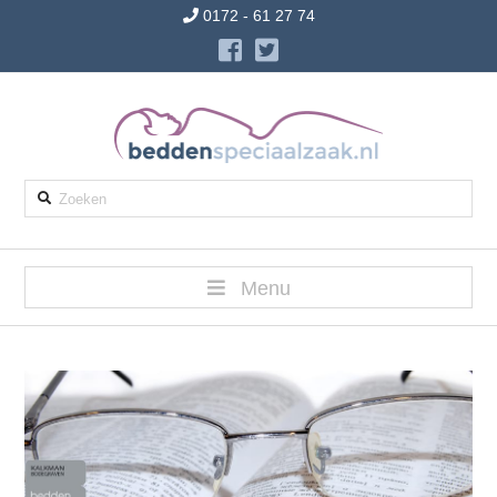
0172 - 61 27 74
Zoeken
Menu