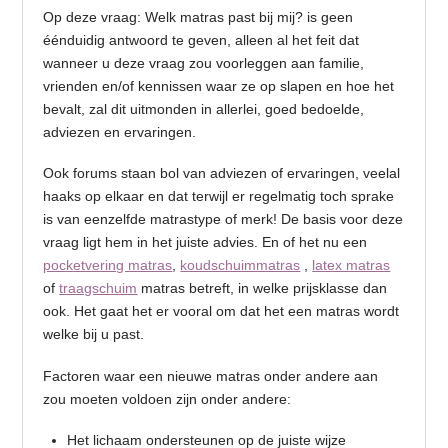
Op deze vraag: Welk matras past bij mij? is geen
éénduidig antwoord te geven, alleen al het feit dat
wanneer u deze vraag zou voorleggen aan familie,
vrienden en/of kennissen waar ze op slapen en hoe het
bevalt, zal dit uitmonden in allerlei, goed bedoelde,
adviezen en ervaringen.
Ook forums staan bol van adviezen of ervaringen, veelal
haaks op elkaar en dat terwijl er regelmatig toch sprake
is van eenzelfde matrastype of merk! De basis voor deze
vraag ligt hem in het juiste advies. En of het nu een
pocketvering matras
,
koudschuimmatras
,
latex matras
of
traagschuim
matras betreft, in welke prijsklasse dan
ook. Het gaat het er vooral om dat het een matras wordt
welke bij u past.
Factoren waar een nieuwe matras onder andere aan
zou moeten voldoen zijn onder andere:
Het lichaam ondersteunen op de juiste wijze