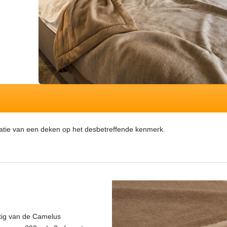
kameelhaar-deken-Khoka
statie van een deken op het desbetreffende kenmerk.
kleur-camel
tig van de Camelus