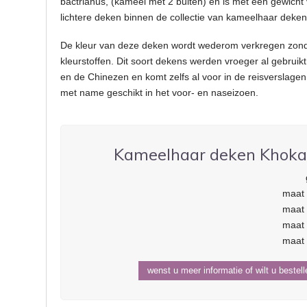
bactrianus, (kameel met 2 bulten) en is met een gewicht
lichtere deken binnen de collectie van kameelhaar deken
De kleur van deze deken wordt wederom verkregen zonde
kleurstoffen. Dit soort dekens werden vroeger al gebrui
en de Chinezen en komt zelfs al voor in de reisverslage
met name geschikt in het voor- en naseizoen.
Kameelhaar deken Khokan
maat 
maat 
maat 
maat 
wenst u meer informatie of wilt u bestel