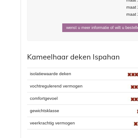
maat 
maat 
maat 
wenst u meer informatie of wilt u bestel
Kameelhaar deken Ispahan
isolatiewaarde deken
vochtregulerend vermogen
comfortgevoel
gewichtsklasse
veerkrachtig vermogen