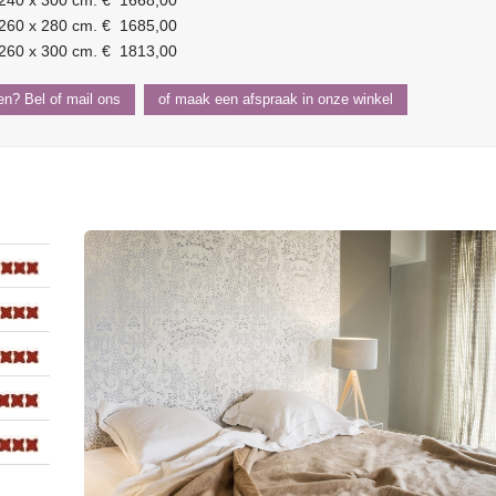
240 x 300 cm. € 1668,00
260 x 280 cm. € 1685,00
260 x 300 cm. € 1813,00
len? Bel of mail ons
of maak een afspraak in onze winkel