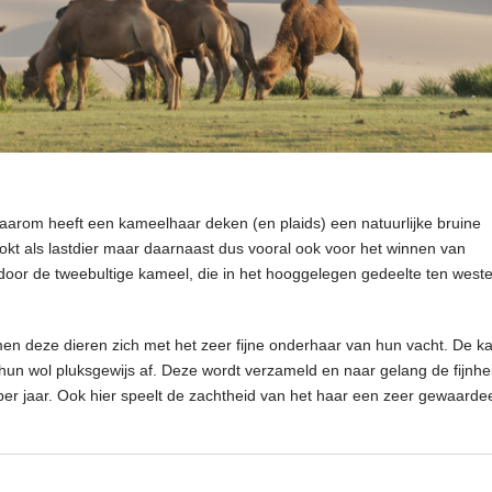
aarom heeft een kameelhaar deken (en plaids) een natuurlijke bruine
efokt als lastdier maar daarnaast dus vooral ook voor het winnen van
d door de tweebultige kameel, die in het hooggelegen gedeelte ten west
men deze dieren zich met het zeer fijne onderhaar van hun vacht. De k
deken-Ispahan-kameelhaa
 hun wol pluksgewijs af. Deze wordt verzameld en naar gelang de fijnhe
met-label
per jaar. Ook hier speelt de zachtheid van het haar een zeer gewaarde