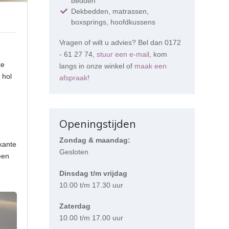
bedden
Dekbedden, matrassen,
boxsprings, hoofdkussens
Vragen of wilt u advies? Bel dan 0172
- 61 27 74,
stuur een e-mail
, kom
ke
langs in onze winkel of
maak een
 hol
afspraak
!
Openingstijden
Zondag & maandag:
rkante
Gesloten
een
Dinsdag t/m vrijdag
10.00 t/m 17.30 uur
Zaterdag
10.00 t/m 17.00 uur